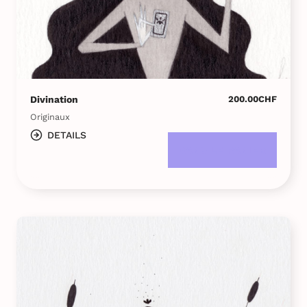
Divination
200.00
CHF
Originaux
DETAILS
DANS LE PANIER