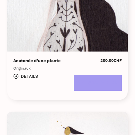
Anatomie d’une plante
200.00
CHF
Originaux
DETAILS
DANS LE PANIER