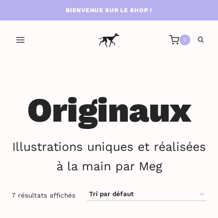
Aller
BIENVENUE SUR LE SHOP !
au
contenu
0
Originaux
Illustrations uniques et réalisées
à la main par Meg
7 résultats affichés