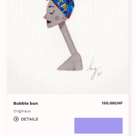
du
produi
Bubble bun
150.00
CHF
Originaux
DETAILS
DANS LE PANIER